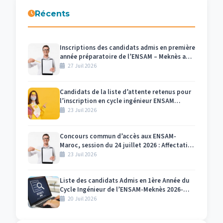
Récents
Inscriptions des candidats admis en première
année préparatoire de l’ENSAM – Meknès au
titre de l’année universitaire 2026/2027
27 Juil 2026
Candidats de la liste d’attente retenus pour
l’inscription en cycle ingénieur ENSAM
Meknès 2026-2027
23 Juil 2026
Concours commun d’accès aux ENSAM-
Maroc, session du 24 juillet 2026 : Affectation
des numéros des candidats et des salles par
23 Juil 2026
centre d’examen Meknès
Liste des candidats Admis en 1ère Année du
Cycle Ingénieur de l’ENSAM-Meknès 2026-
2027
20 Juil 2026