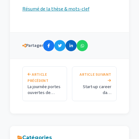
Résumé de la thèse & mots-clef
Partager
ARTICLE
ARTICLE SUIVANT
PRÉCÉDENT
La journée portes
Start-up career
ouvertes de
day :
l’École Nationale
Entreprenariat,
Supérieure d’Arts
perspectives à
et Métiers de
l’heure du COVID-
Meknès
19
Catégories