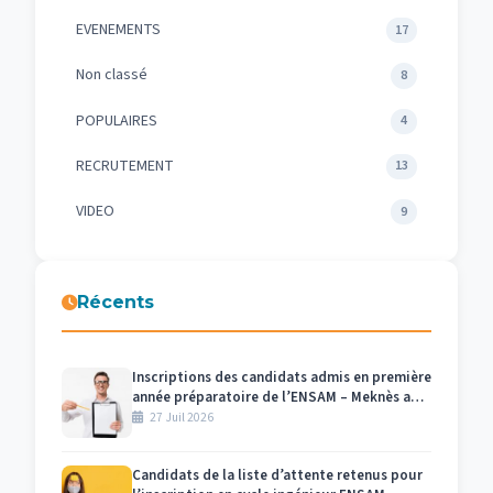
EVENEMENTS
17
Non classé
8
POPULAIRES
4
RECRUTEMENT
13
VIDEO
9
Récents
Inscriptions des candidats admis en première
année préparatoire de l’ENSAM – Meknès au
titre de l’année universitaire 2026/2027
27 Juil 2026
Candidats de la liste d’attente retenus pour