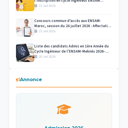
l’inscription en cycle ingénieur ENSAM
Meknès 2026-2027
23 Juil 2026
Concours commun d’accès aux ENSAM-
Maroc, session du 24 juillet 2026 : Affectation
des numéros des candidats et des salles par
23 Juil 2026
centre d’examen Meknès
Liste des candidats Admis en 1ère Année du
Cycle Ingénieur de l’ENSAM-Meknès 2026-
2027
20 Juil 2026
Annonce