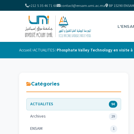
+212 5 35 46 71 60
contact@ensam.umi.ac.ma
BP 15290 ENSAM
L'ENSA
Accueil
ACTUALITES
Catégories
ACTUALITES
94
Archives
29
ENSAM
1