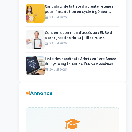
Candidats de la liste d’attente retenus
pour l’inscription en cycle ingénieur
ENSAM Meknès 2026-2027
23 Juil 2026
Concours commun d’accès aux ENSAM-
Maroc, session du 24 juillet 2026 :
Affectation des numéros des candidats et
23 Juil 2026
des salles par centre d’examen Meknès
Liste des candidats Admis en 1ère Année
du Cycle Ingénieur de l’ENSAM-Meknès
2026-2027
20 Juil 2026
Annonce