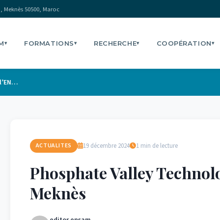
, Meknès 50500, Maroc
M
FORMATIONS
RECHERCHE
COOPÉRATION
▾
▾
▾
▾
Phosphate Valley Technology en visite à l’ENSAM Meknès
19 décembre 2024
1 min de lecture
ACTUALITES
Phosphate Valley Technolo
Meknès