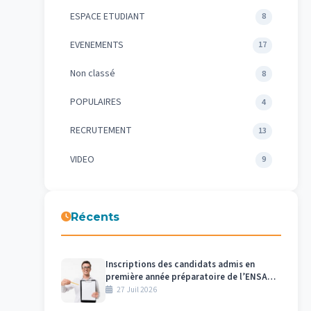
ESPACE ETUDIANT
8
EVENEMENTS
17
Non classé
8
POPULAIRES
4
RECRUTEMENT
13
VIDEO
9
Récents
Inscriptions des candidats admis en
première année préparatoire de l’ENSAM
– Meknès au titre de l’année universitaire
27 Juil 2026
2026/2027