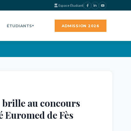
Espace Étudiant
ÉTUDIANTS
ADMISSION 2026
▾
rille au concours
ité Euromed de Fès