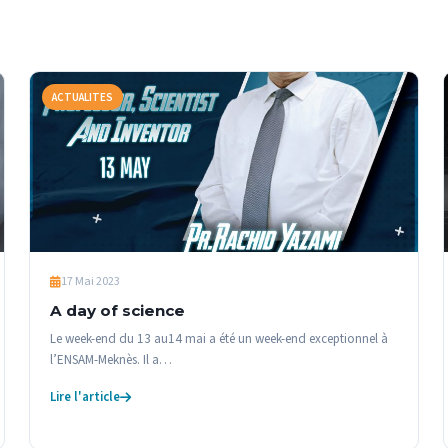
ACTUALITES
17 Mai 2023
A day of science
Le week-end du 13 au14 mai a été un week-end exceptionnel à
l’ENSAM-Meknès. Il a…
Lire l'article