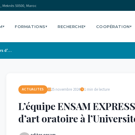
, Meknès 50500, Maroc
M
FORMATIONS
RECHERCHE
COOPÉRATION
▾
▾
▾
▾
L’équipe ENSAM EXPRESS brille au concours d’art oratoire à l’Université Euromed de Fès
25 novembre 2024
1 min de lecture
ACTUALITES
L’équipe ENSAM EXPRESS b
d’art oratoire à l’Univers