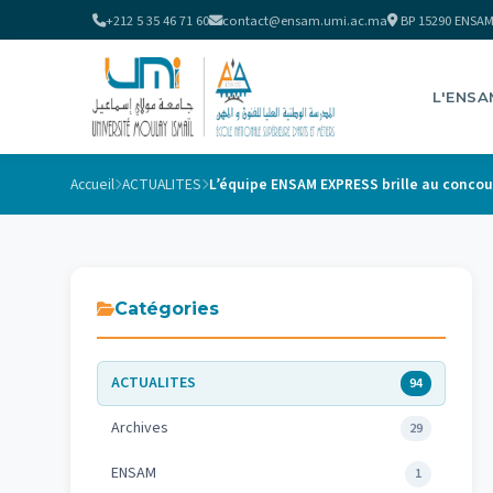
+212 5 35 46 71 60
contact@ensam.umi.ac.ma
BP 15290 ENSAM
L'ENSA
Accueil
ACTUALITES
Catégories
ACTUALITES
94
Archives
29
ENSAM
1