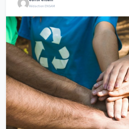
editor ensam
Rédaction ENSAM