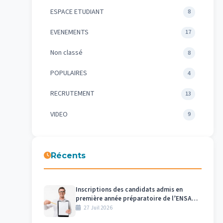
ESPACE ETUDIANT
8
EVENEMENTS
17
Non classé
8
POPULAIRES
4
RECRUTEMENT
13
VIDEO
9
Récents
Inscriptions des candidats admis en
première année préparatoire de l’ENSAM
– Meknès au titre de l’année universitaire
27 Juil 2026
2026/2027