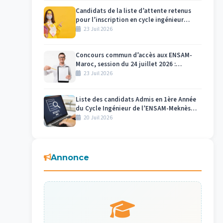
Candidats de la liste d’attente retenus
pour l’inscription en cycle ingénieur
ENSAM Meknès 2026-2027
23 Juil 2026
Concours commun d’accès aux ENSAM-
Maroc, session du 24 juillet 2026 :
Affectation des numéros des candidats et
23 Juil 2026
des salles par centre d’examen Meknès
Liste des candidats Admis en 1ère Année
du Cycle Ingénieur de l’ENSAM-Meknès
2026-2027
20 Juil 2026
Annonce