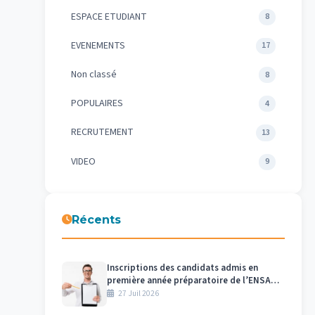
ESPACE ETUDIANT
8
EVENEMENTS
17
Non classé
8
POPULAIRES
4
RECRUTEMENT
13
VIDEO
9
Récents
Inscriptions des candidats admis en
première année préparatoire de l’ENSAM
– Meknès au titre de l’année universitaire
27 Juil 2026
2026/2027