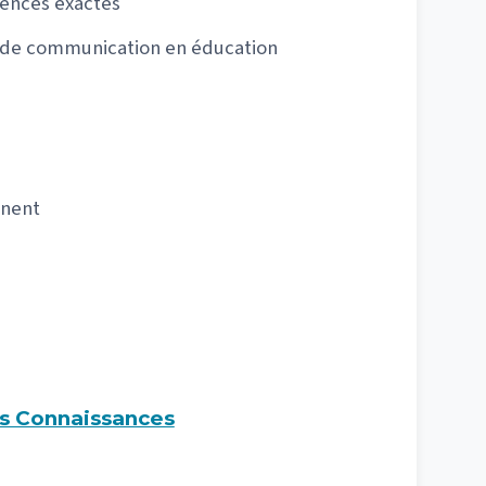
iences exactes
t de communication en éducation
nent
es Connaissances