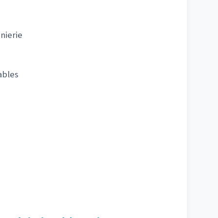
nierie
ables