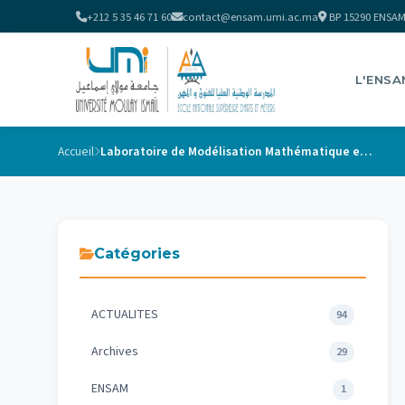
+212 5 35 46 71 60
contact@ensam.umi.ac.ma
BP 15290 ENSAM
L'ENSA
Accueil
Laboratoire de Modélisation Mathématique et Informatique
Catégories
ACTUALITES
94
Archives
29
ENSAM
1