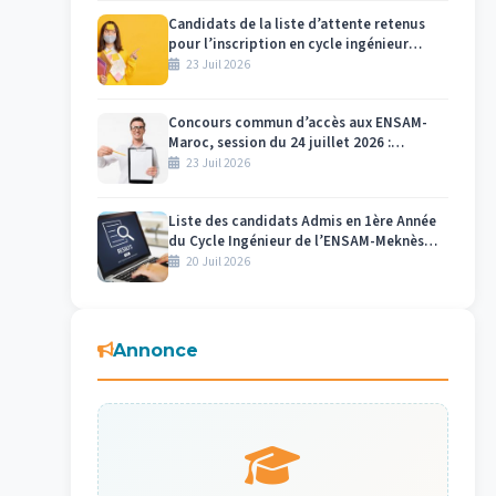
Candidats de la liste d’attente retenus
pour l’inscription en cycle ingénieur
ENSAM Meknès 2026-2027
23 Juil 2026
Concours commun d’accès aux ENSAM-
Maroc, session du 24 juillet 2026 :
Affectation des numéros des candidats et
23 Juil 2026
des salles par centre d’examen Meknès
Liste des candidats Admis en 1ère Année
du Cycle Ingénieur de l’ENSAM-Meknès
2026-2027
20 Juil 2026
Annonce