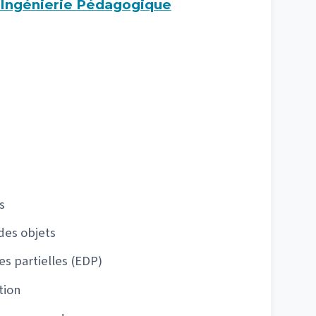
 Ingénierie Pédagogique
s
des objets
es partielles (EDP)
tion