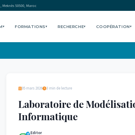
, Meknès 50500, Maroc
M
FORMATIONS
RECHERCHE
COOPÉRATION
▾
▾
▾
▾
05 mars 2026
3 min de lecture
Laboratoire de Modélisat
Informatique
Editor