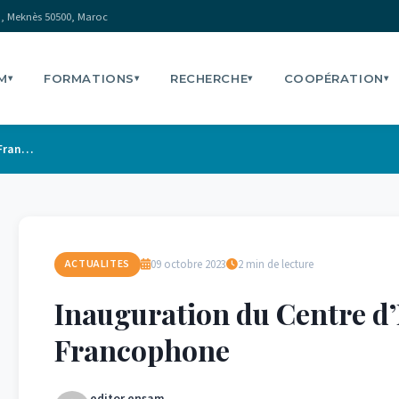
, Meknès 50500, Maroc
M
FORMATIONS
RECHERCHE
COOPÉRATION
▾
▾
▾
▾
Inauguration du Centre d’Employabilité Francophone
09 octobre 2023
2 min de lecture
ACTUALITES
Inauguration du Centre d
Francophone