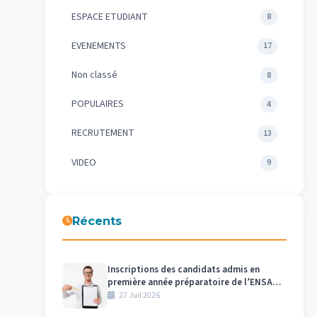
ESPACE ETUDIANT
8
EVENEMENTS
17
Non classé
8
POPULAIRES
4
RECRUTEMENT
13
VIDEO
9
Récents
Inscriptions des candidats admis en
première année préparatoire de l’ENSAM
– Meknès au titre de l’année universitaire
27 Juil 2026
2026/2027