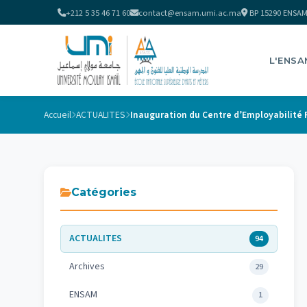
+212 5 35 46 71 60
contact@ensam.umi.ac.ma
BP 15290 ENSAM
L'ENSA
Accueil
ACTUALITES
Catégories
ACTUALITES
94
Archives
29
ENSAM
1