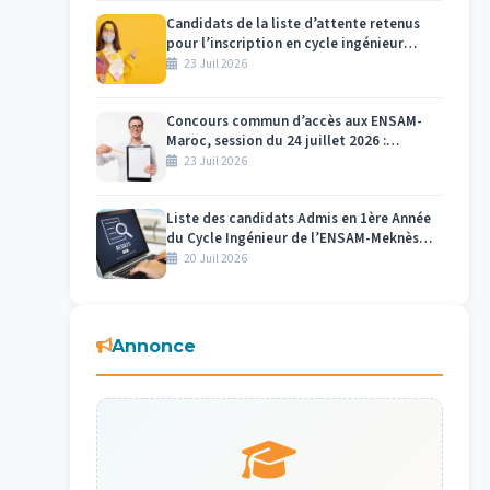
Candidats de la liste d’attente retenus
pour l’inscription en cycle ingénieur
ENSAM Meknès 2026-2027
23 Juil 2026
Concours commun d’accès aux ENSAM-
Maroc, session du 24 juillet 2026 :
Affectation des numéros des candidats et
23 Juil 2026
des salles par centre d’examen Meknès
Liste des candidats Admis en 1ère Année
du Cycle Ingénieur de l’ENSAM-Meknès
2026-2027
20 Juil 2026
Annonce