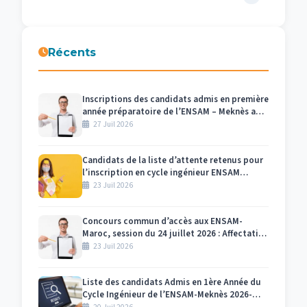
Récents
Inscriptions des candidats admis en première
année préparatoire de l’ENSAM – Meknès au
titre de l’année universitaire 2026/2027
27 Juil 2026
Candidats de la liste d’attente retenus pour
l’inscription en cycle ingénieur ENSAM
Meknès 2026-2027
23 Juil 2026
Concours commun d’accès aux ENSAM-
Maroc, session du 24 juillet 2026 : Affectation
des numéros des candidats et des salles par
23 Juil 2026
centre d’examen Meknès
Liste des candidats Admis en 1ère Année du
Cycle Ingénieur de l’ENSAM-Meknès 2026-
2027