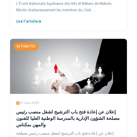
L’École Nationale Supérieure des Arts et Métiers de Meknès
félicite chaleureusement les membres du Club…
Lire l'article
ACTUALITES
07 Juin 2024
إعلان عن إعادة فتح باب الترشيح لشغل منصب رئيس
مصلحة الشؤون الإدارية بالمدرسة الوطنية العليا للفنون
والمهن بمكناس
إعلان عن إعادة فتح باب الترشيح لشغل منصب رئيس مصلحة