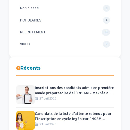
Non classé
8
POPULAIRES
4
RECRUTEMENT
13
VIDEO
9
Récents
Inscriptions des candidats admis en première
année préparatoire de l’ENSAM – Meknès au
titre de l’année universitaire 2026/2027
27 Juil 2026
Candidats de la liste d’attente retenus pour
l’inscription en cycle ingénieur ENSAM
Meknès 2026-2027
23 Juil 2026