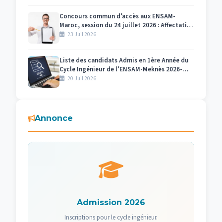
Concours commun d’accès aux ENSAM-
Maroc, session du 24 juillet 2026 : Affectation
des numéros des candidats et des salles par
23 Juil 2026
centre d’examen Meknès
Liste des candidats Admis en 1ère Année du
Cycle Ingénieur de l’ENSAM-Meknès 2026-
2027
20 Juil 2026
Annonce
Admission 2026
Inscriptions pour le cycle ingénieur.