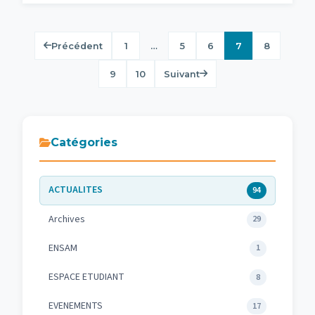
Pagination
1
…
5
6
7
8
Précédent
des
9
10
Suivant
publications
Catégories
ACTUALITES
94
Archives
29
ENSAM
1
ESPACE ETUDIANT
8
EVENEMENTS
17