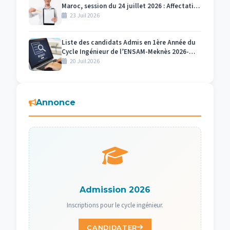
Maroc, session du 24 juillet 2026 : Affectation
des numéros des candidats et des salles par
23 Juil 2026
centre d’examen Meknès
Liste des candidats Admis en 1ère Année du
Cycle Ingénieur de l’ENSAM-Meknès 2026-
2027
20 Juil 2026
Annonce
Admission 2026
Inscriptions pour le cycle ingénieur.
CANDIDATER