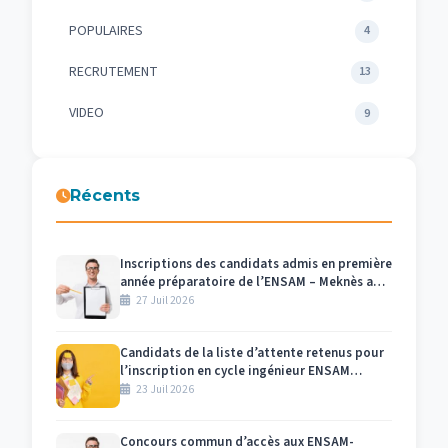
POPULAIRES
4
RECRUTEMENT
13
VIDEO
9
Récents
Inscriptions des candidats admis en première
année préparatoire de l’ENSAM – Meknès au
titre de l’année universitaire 2026/2027
27 Juil 2026
Candidats de la liste d’attente retenus pour
l’inscription en cycle ingénieur ENSAM
Meknès 2026-2027
23 Juil 2026
Concours commun d’accès aux ENSAM-