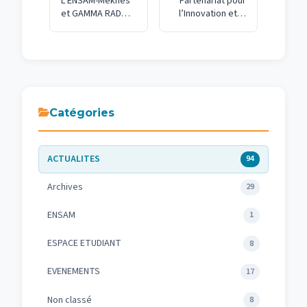
L’ENSAM-Meknès
Partenariat pour
et GAMMA RAD
l’Innovation et la
TECH S’allient
Durabilité dans le
pour l’Innovation
Secteur de
en
l’Emballage:
Radioprotection
L’Expérience des
Étudiants
d’ENSAM-Meknès
au stand de GPC
Catégories
papier et carton
au SIAM 2024
ACTUALITES
94
Archives
29
ENSAM
1
ESPACE ETUDIANT
8
EVENEMENTS
17
Non classé
8