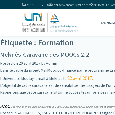
+212 5 35 46 71 60
contact@ensam.umi.ac.ma
BP 15290 ENSAM
L'ENSA
Étiquette :
Formation
Meknès-Caravane des MOOCs 2.2
Posted on
20 avril 2017
by
Admin
Dans le cadre du projet MarMooc co-financé par le programme
Er
22 avril 2017.
l’
Université Moulay Ismail
à Meknès le
L’objectif de cette caravane est de sensibiliser les usagers de l
Rappelons que cette caravane sillonne toutes les universités ma
MOOC:
Une formation en ligne ouverte à tous (FLOT), aussi appelée cours en ligne ouvert et massif
Posted in
ACTUALITES
,
ESPACE ETUDIANT
,
POPULAIRES
Tagged