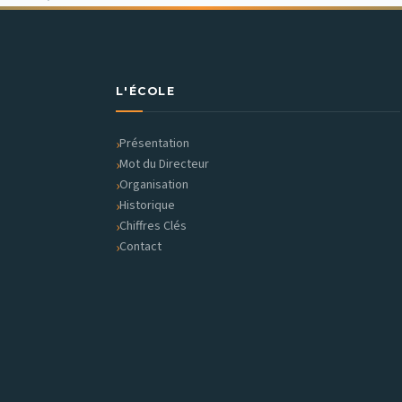
Meknès-
Caravane
des
MOOCs
L'ÉCOLE
2.2
Présentation
Mot du Directeur
Organisation
Historique
Chiffres Clés
Contact