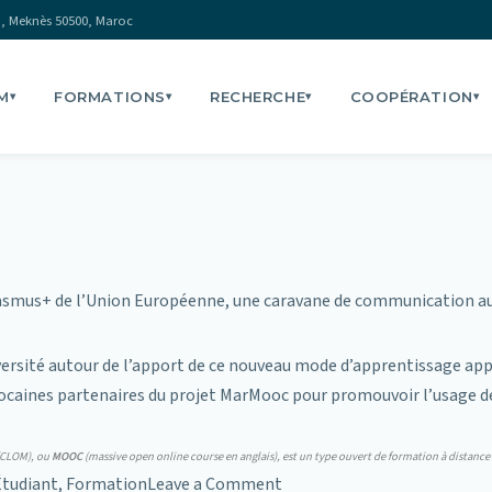
, Meknès 50500, Maroc
M
FORMATIONS
RECHERCHE
COOPÉRATION
▾
▾
▾
▾
asmus+
de l’Union Européenne, une caravane de communication auto
’université autour de l’apport de ce nouveau mode d’apprentissage 
rocaines partenaires du projet MarMooc pour promouvoir l’usage 
 (CLOM), ou
MOOC
(massive open online course en anglais), est un type ouvert de formation à distance
on
Étudiant
,
Formation
Leave a Comment