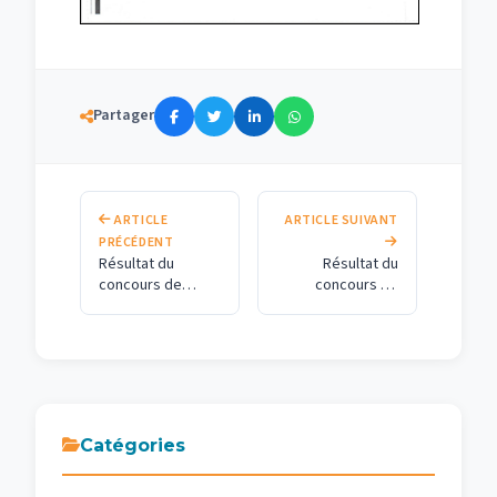
Partager
ARTICLE
ARTICLE SUIVANT
PRÉCÉDENT
Résultat du
Résultat du
concours de
concours de
recrutement d’un
recrutement d’un
MC session
MC session
10/10/2025 —-
10/10/2025 —-
Digitalisation et
Mathématiques
Systèmes
Appliquées
d’Information
Catégories