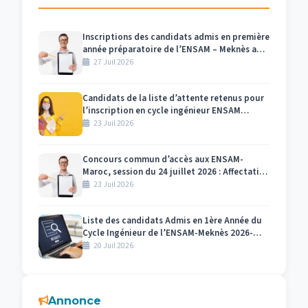
Inscriptions des candidats admis en première
année préparatoire de l’ENSAM – Meknès au
titre de l’année universitaire 2026/2027
27 Juil 2026
Candidats de la liste d’attente retenus pour
l’inscription en cycle ingénieur ENSAM
Meknès 2026-2027
23 Juil 2026
Concours commun d’accès aux ENSAM-
Maroc, session du 24 juillet 2026 : Affectation
des numéros des candidats et des salles par
23 Juil 2026
centre d’examen Meknès
Liste des candidats Admis en 1ère Année du
Cycle Ingénieur de l’ENSAM-Meknès 2026-
2027
20 Juil 2026
Annonce