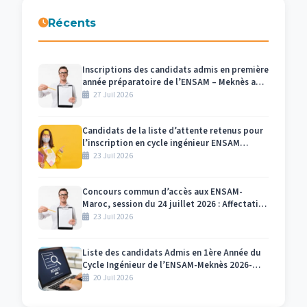
Récents
Inscriptions des candidats admis en première
année préparatoire de l’ENSAM – Meknès au
titre de l’année universitaire 2026/2027
27 Juil 2026
Candidats de la liste d’attente retenus pour
l’inscription en cycle ingénieur ENSAM
Meknès 2026-2027
23 Juil 2026
Concours commun d’accès aux ENSAM-
Maroc, session du 24 juillet 2026 : Affectation
des numéros des candidats et des salles par
23 Juil 2026
centre d’examen Meknès
Liste des candidats Admis en 1ère Année du
Cycle Ingénieur de l’ENSAM-Meknès 2026-
2027
20 Juil 2026