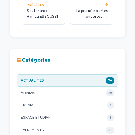
PRÉCÉDENT
Soutenance –
La journée portes
Hamza ESSOUSSI–
ouvertes de
l’École Nationale
Supérieure d’Arts
et Métiers de
Meknès
Catégories
ACTUALITES
94
Archives
29
ENSAM
1
ESPACE ETUDIANT
8
EVENEMENTS
17