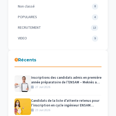
Non classé
8
POPULAIRES
4
RECRUTEMENT
13
VIDEO
9
Récents
Inscriptions des candidats admis en première
année préparatoire de l’ENSAM – Meknès au
titre de l’année universitaire 2026/2027
27 Juil 2026
Candidats de la liste d’attente retenus pour
l’inscription en cycle ingénieur ENSAM
Meknès 2026-2027
23 Juil 2026