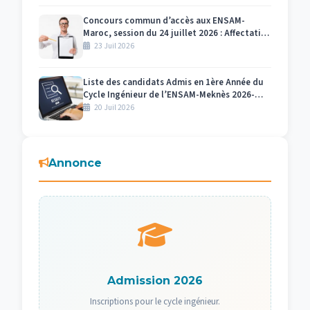
Concours commun d’accès aux ENSAM-
Maroc, session du 24 juillet 2026 : Affectation
des numéros des candidats et des salles par
23 Juil 2026
centre d’examen Meknès
Liste des candidats Admis en 1ère Année du
Cycle Ingénieur de l’ENSAM-Meknès 2026-
2027
20 Juil 2026
Annonce
Admission 2026
Inscriptions pour le cycle ingénieur.