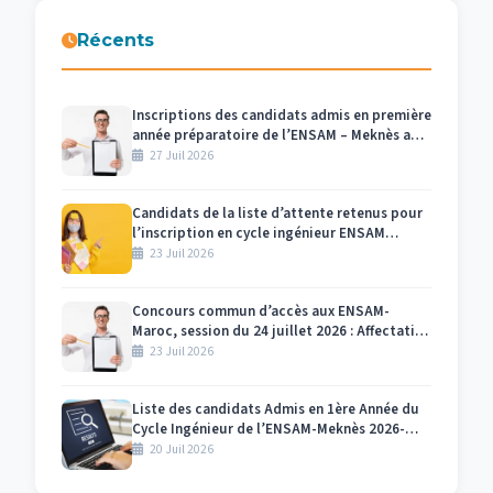
Récents
Inscriptions des candidats admis en première
année préparatoire de l’ENSAM – Meknès au
titre de l’année universitaire 2026/2027
27 Juil 2026
Candidats de la liste d’attente retenus pour
l’inscription en cycle ingénieur ENSAM
Meknès 2026-2027
23 Juil 2026
Concours commun d’accès aux ENSAM-
Maroc, session du 24 juillet 2026 : Affectation
des numéros des candidats et des salles par
23 Juil 2026
centre d’examen Meknès
Liste des candidats Admis en 1ère Année du
Cycle Ingénieur de l’ENSAM-Meknès 2026-
2027
20 Juil 2026