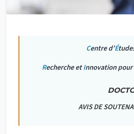
C
entre d’
É
tude
R
echerche et
I
nnovation pour
DOCT
AVIS DE SOUTENA