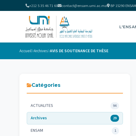
+212 5 35 46 71 60
contact@ensam.umi.ac.ma
BP 15290 ENSAM
L'ENSA
Accueil
Archives
AVIS DE SOUTENANCE DE THÈSE
Catégories
ACTUALITES
94
Archives
29
ENSAM
1