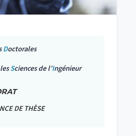
s
D
octorales
 les
S
ciences de l’
I
ngénieur
ORAT
NCE DE THÈSE