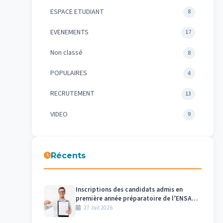
ESPACE ETUDIANT
8
EVENEMENTS
17
Non classé
8
POPULAIRES
4
RECRUTEMENT
13
VIDEO
9
Récents
Inscriptions des candidats admis en
première année préparatoire de l’ENSAM
– Meknès au titre de l’année universitaire
27 Juil 2026
2026/2027