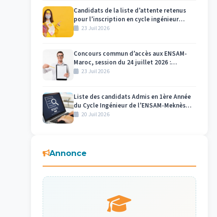
Candidats de la liste d’attente retenus
pour l’inscription en cycle ingénieur
ENSAM Meknès 2026-2027
23 Juil 2026
Concours commun d’accès aux ENSAM-
Maroc, session du 24 juillet 2026 :
Affectation des numéros des candidats et
23 Juil 2026
des salles par centre d’examen Meknès
Liste des candidats Admis en 1ère Année
du Cycle Ingénieur de l’ENSAM-Meknès
2026-2027
20 Juil 2026
Annonce