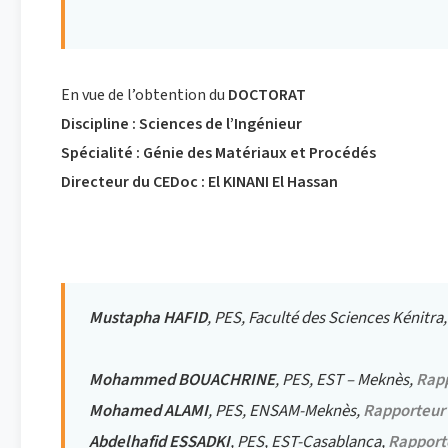
En vue de l’obtention du
DOCTORAT
Discipline :
Sciences de l’Ingénieur
Spécialité :
Génie des Matériaux et Procédés
Directeur du CEDoc :
El KINANI El Hassan
Devant le jury composé de :
Mustapha HAFID
, PES, Faculté des Sciences Kénitra
Mohammed BOUACHRINE
, PES, EST – Meknès,
Rap
Mohamed ALAMI
, PES, ENSAM-Meknès,
Rapporteur
Abdelhafid ESSADKI
, PES, EST-Casablanca,
Rapport