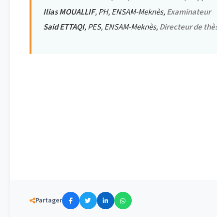
Ilias MOUALLIF
, PH, ENSAM-Meknès,
Examinateur
Said ETTAQI
, PES, ENSAM-Meknès,
Directeur de thè
16
2017
Date: le Samedi
décembre
à 10h 30
Lieu: l’Amphi Génie Civil de l’ENSAM-Meknè
Partager