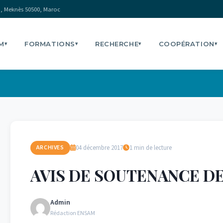
, Meknès 50500, Maroc
M
FORMATIONS
RECHERCHE
COOPÉRATION
▾
▾
▾
▾
04 décembre 2017
1 min de lecture
ARCHIVES
AVIS DE SOUTENANCE D
Admin
Rédaction ENSAM