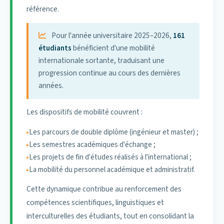
référence.
La conclusion de conventions bilatérales avec des
établissements académiques de référence ;
Pour l'année universitaire 2025–2026,
161
La mise en place de parcours de double diplomation
étudiants
bénéficient d'une mobilité
intégrés ;
internationale sortante, traduisant une
Le développement de projets académiques conjoints ;
progression continue au cours des dernières
La participation à des programmes internationaux tels
années.
que ERASMUS+ ;
La promotion de la mobilité encadrée et reconnue
Les dispositifs de mobilité couvrent :
académiquement ;
Le renforcement des échanges scientifiques et
Les parcours de double diplôme (ingénieur et master) ;
pédagogiques.
Les semestres académiques d'échange ;
Les projets de fin d'études réalisés à l'international ;
Cette orientation vise à inscrire durablement l'ENSAM
La mobilité du personnel académique et administratif.
Meknès dans les réseaux académiques internationaux,
à développer les synergies scientifiques et à offrir aux
Cette dynamique contribue au renforcement des
étudiants des parcours à forte valeur ajoutée
compétences scientifiques, linguistiques et
académique et professionnelle.
interculturelles des étudiants, tout en consolidant la