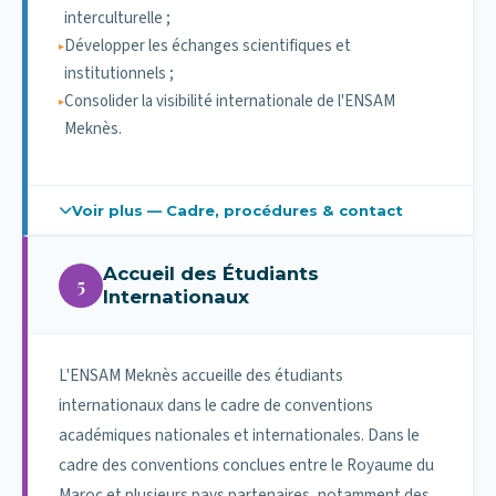
interculturelle ;
Les accords récents traduisent une volonté de
Développer les échanges scientifiques et
renforcer les dispositifs de double diplomation et
institutionnels ;
d'élargir les opportunités de mobilité structurée pour
Consolider la visibilité internationale de l'ENSAM
les étudiants.
Meknès.
Voir plus — Cadre, procédures & contact
Cadre institutionnel du projet ERASMUS+
Accueil des Étudiants
KA171
5
Internationaux
Le projet ERASMUS+ KA171 s'inscrit dans le programme
de mobilité internationale financé par l'Union
européenne, visant à renforcer la coopération entre
L'ENSAM Meknès accueille des étudiants
établissements d'enseignement supérieur situés dans
internationaux dans le cadre de conventions
différents pays partenaires. Il repose sur une logique
académiques nationales et internationales. Dans le
de partenariat structuré et de candidature conjointe.
cadre des conventions conclues entre le Royaume du
Maroc et plusieurs pays partenaires, notamment des