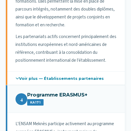
formations. Elles permettent la mise en place de
parcours intégrés, notamment des doubles diplômes,
Types de mobilité
ainsi que le développement de projets conjoints en
Les mobilités internationales s'inscrivent dans
formation et en recherche.
plusieurs cadres :
Les partenariats actifs concernent principalement des
Doubles diplômes intégrés avec reconnaissance
institutions européennes et nord-américaines de
académique mutuelle ;
référence, contribuant à la consolidation du
Mobilités d'études d'un semestre ou d'une année
académique ;
positionnement international de l'établissement.
Projets de fin d'études réalisés dans des
établissements partenaires ;
Voir plus — Établissements partenaires
Mobilités encadrées dans le cadre de programmes
Principaux établissements partenaires
internationaux.
Programme ERASMUS+
Les accords de coopération conclus incluent
4
Chaque mobilité fait l'objet d'un contrat pédagogique
KA171
notamment :
(
Learning Agreement
) garantissant la validation et la
reconnaissance des crédits obtenus.
Arts et Métiers (France)
L'ENSAM Meknès participe activement au programme
École Centrale de Nantes
Impact académique et institutionnel