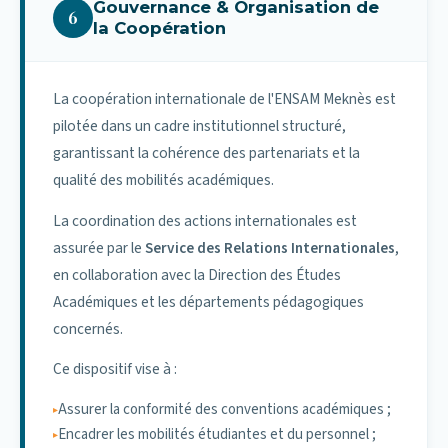
Gouvernance & Organisation de
nationales
Learning Agreement
, garantissant la reconnaissance
6
la Coopération
académique des crédits validés à l'étranger.
L'ENSAM Meknès accueille des étudiants étrangers
dans le cadre de conventions nationales établies entre
Encadrement et suivi
le Maroc et plusieurs pays partenaires, notamment des
La coopération internationale de l'ENSAM Meknès est
pays d'Afrique subsaharienne.
Encadrement académique préalable ;
pilotée dans un cadre institutionnel structuré,
Validation administrative et pédagogique ;
garantissant la cohérence des partenariats et la
Ces étudiants intègrent les formations dispensées
Suivi pendant la période de mobilité ;
qualité des mobilités académiques.
conformément aux procédures nationales d'admission
Reconnaissance formelle des acquis à l'issue du séjour.
et aux quotas définis, pouvant atteindre 5 % de
La coordination des actions internationales est
l'effectif global.
Le Service des Relations Internationales assure la
assurée par le
Service des Relations Internationales
,
coordination administrative du programme et
en collaboration avec la Direction des Études
Mobilités académiques internationales
l'accompagnement des bénéficiaires.
Académiques et les départements pédagogiques
En complément des conventions nationales,
concernés.
Impact académique
l'établissement est ouvert à :
Ce dispositif vise à :
Amélioration de l'employabilité des diplômés ;
Échange
: un séjour d'un semestre ou deux
Développement de compétences scientifiques,
d'étudiants
semestres dans le cadre de votre
Assurer la conformité des conventions académiques ;
interculturelles et linguistiques ;
programme d'études ;
Encadrer les mobilités étudiantes et du personnel ;