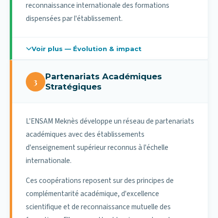
reconnaissance internationale des formations
dispensées par l'établissement.
Voir plus — Évolution & impact
Évolution des mobilités internationales
Partenariats Académiques
3
Stratégiques
Année
Mobilités
académique
sortantes
2023–2024
102
L'ENSAM Meknès développe un réseau de partenariats
académiques avec des établissements
2024–2025
129
d'enseignement supérieur reconnus à l'échelle
2025–2026
161
internationale.
Ces coopérations reposent sur des principes de
Cette progression reflète la consolidation des
complémentarité académique, d'excellence
conventions actives et le renforcement des
scientifique et de reconnaissance mutuelle des
partenariats académiques stratégiques.