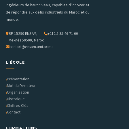
Des enseignants de l'ENSAM Meknès peuvent
La Direction ;
ingénieurs de haut niveau, capables d'innover et
effectuer des missions d'enseignement ou de
Les responsables pédagogiques ;
de répondre aux défis industriels du Maroc et du
formation à l'étranger ;
Les partenaires académiques ;
monde.
Des échanges d'expertise pédagogique et
Les instances administratives compétentes.
scientifique sont encouragés.
BP 15290 ENSAM,
+212 5 35 46 71 60
Cette organisation garantit la qualité, la transparence
Meknès 50500, Maroc
Ces mobilités contribuent au renforcement des liens
et la pérennité des partenariats engagés.
contact@ensam.umi.ac.ma
institutionnels et à l'amélioration continue des
pratiques académiques.
Contact — Service des Relations
L'ÉCOLE
Internationales
Email
Présentation
RI@ensam.umi.ac.ma
Mot du Directeur
Organisation
Historique
Chiffres Clés
Contact
FORMATIONS