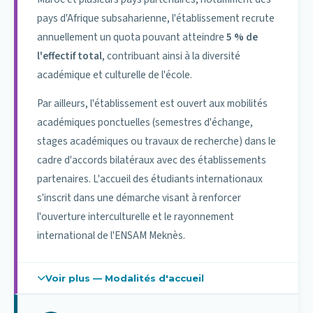
La mobilité d'études pour les étudiants ;
pays d'Afrique subsaharienne, l'établissement recrute
La mobilité d'enseignement pour les enseignants ;
La mobilité de formation pour le personnel
annuellement un quota pouvant atteindre
5 % de
administratif ;
l'effectif total
, contribuant ainsi à la diversité
Le développement d'échanges institutionnels
académique et culturelle de l'école.
durables.
Par ailleurs, l'établissement est ouvert aux mobilités
académiques ponctuelles (semestres d'échange,
Procédure de sélection
stages académiques ou travaux de recherche) dans le
La sélection des bénéficiaires s'effectue sur la base de
cadre d'accords bilatéraux avec des établissements
critères transparents et académiques :
partenaires. L'accueil des étudiants internationaux
Excellence académique ;
s'inscrit dans une démarche visant à renforcer
Cohérence du projet pédagogique ;
l'ouverture interculturelle et le rayonnement
Motivation ;
international de l'ENSAM Meknès.
Niveau linguistique requis ;
Validation institutionnelle par les établissements
partenaires.
Voir plus — Modalités d'accueil
Étudiants issus de conventions
Chaque mobilité donne lieu à l'établissement d'un