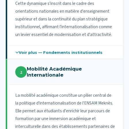
Cette dynamique s'inscrit dans le cadre des
orientations nationales en matière d'enseignement
supérieur et dans la continuité du plan stratégique
institutionnel, affirmant l'internationalisation comme
un levier essentiel de modernisation et d'attractivité.
Voir plus — Fondements institutionnels
Fondements et cadre institutionnel de la
Mobilité Académique
coopération internationale
2
Internationale
L'internationalisation de l'ENSAM Meknès s'inscrit dans
une trajectoire institutionnelle consolidée depuis
plusieurs années. Elle répond à la nécessité d'adapter la
La mobilité académique constitue un pilier central de
formation d'ingénieur aux standards internationaux,
la politique d'internationalisation de l'ENSAM Meknès.
tout en garantissant l'excellence académique et la
Elle permet aux étudiants d'enrichir leur parcours de
reconnaissance des diplômes.
formation par une immersion académique et
interculturelle dans des établissements partenaires de
La politique de coopération internationale repose sur :