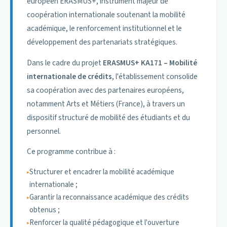
européen ERASMUS+, instrument majeur de
École Centrale de Lyon
ENIB
coopération internationale soutenant la mobilité
L'amélioration de l'employabilité des diplômés ;
Le développement de compétences interculturelles ;
académique, le renforcement institutionnel et le
SUPMECA
Polytech Orléans
L'exposition à des environnements académiques
développement des partenariats stratégiques.
Université de Technologie de Compiègne
diversifiés ;
(UTC)
Dans le cadre du projet
ERASMUS+ KA171 – Mobilité
Le renforcement du positionnement international de
internationale de crédits
, l'établissement consolide
Université du Québec à Rimouski (UQAR)
l'ENSAM Meknès.
sa coopération avec des partenaires européens,
Université de Bourgogne Europe
notamment Arts et Métiers (France), à travers un
Université de Lorraine
dispositif structuré de mobilité des étudiants et du
personnel.
Nature des accords
Ce programme contribue à :
Les conventions portent sur :
Structurer et encadrer la mobilité académique
Des doubles diplômes (Ingénieur / Master) ;
internationale ;
Des mobilités académiques encadrées ;
Garantir la reconnaissance académique des crédits
Des projets pédagogiques conjoints ;
obtenus ;
Des coopérations scientifiques ;
Renforcer la qualité pédagogique et l'ouverture
Des cotutelles de thèse.