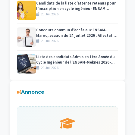
Candidats de la liste d’attente retenus pour
l’inscription en cycle ingénieur ENSAM
Meknès 2026-2027
23 Juil 2026
Concours commun d’accès aux ENSAM-
Maroc, session du 24 juillet 2026 : Affectation
des numéros des candidats et des salles par
23 Juil 2026
centre d’examen Meknès
Liste des candidats Admis en 1ère Année du
Cycle Ingénieur de l’ENSAM-Meknès 2026-
2027
20 Juil 2026
Annonce