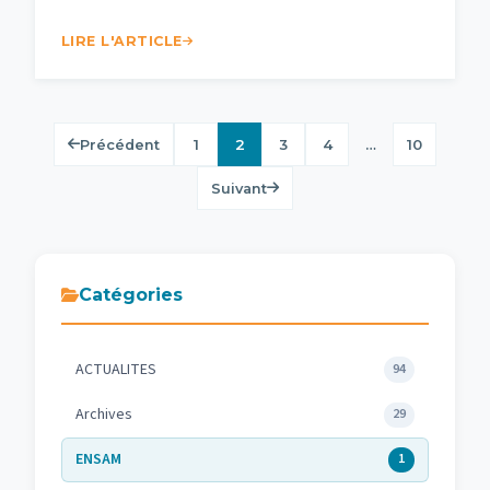
LIRE L'ARTICLE
Pagination
1
2
3
4
…
10
Précédent
des
Suivant
publications
Catégories
ACTUALITES
94
Archives
29
ENSAM
1