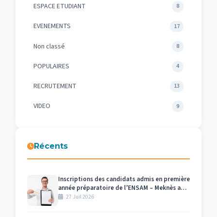
ESPACE ETUDIANT
8
EVENEMENTS
17
Non classé
8
POPULAIRES
4
RECRUTEMENT
13
VIDEO
9
Récents
Inscriptions des candidats admis en première
année préparatoire de l’ENSAM – Meknès au
titre de l’année universitaire 2026/2027
27 Juil 2026