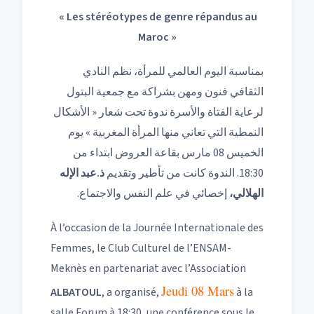
« Les stéréotypes de genre répandus au
Maroc »
بمناسبة اليوم العالمي للمرأة، نظم النادي
الثقافي فنون ومهن بشراكة مع جمعية البتول
لرعاية الفتاة والأسرة ندوة تحت شعار « الأشكال
النمطية التي تعاني منها المرأة المغربية » يوم
الخميس 08 مارس بقاعة العروض ابتداء من
الإله
عبد
.
ذ
18:30. الندوة كانت من تأطير وتقديم
الهلالي،
إخصائي في علم النفس والاجتماع.
À l’occasion de la Journée Internationale des
Femmes, le Club Culturel de l’ENSAM-
Meknès en partenariat avec l’Association
Jeudi 08 Mars
ALBATOUL
, a organisé,
à la
salle Forum à 18:30, une conférence sous le