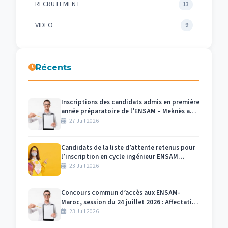
RECRUTEMENT
13
VIDEO
9
Récents
Inscriptions des candidats admis en première
année préparatoire de l’ENSAM – Meknès au
titre de l’année universitaire 2026/2027
27 Juil 2026
Candidats de la liste d’attente retenus pour
l’inscription en cycle ingénieur ENSAM
Meknès 2026-2027
23 Juil 2026
Concours commun d’accès aux ENSAM-
Maroc, session du 24 juillet 2026 : Affectation
des numéros des candidats et des salles par
23 Juil 2026
centre d’examen Meknès